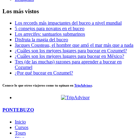
Los más vistos
Los records más impactantes del buceo a nivel mundial
5 consejos para novatos en el buceo
Los arrecifes: santuarios submarinos
Disfruta la magia del buceo
Jacques Cousteau, el hombre que amó el mar más que a nada
¿Cuáles son los mejores lugares para bucear en Cozumel?
¿Cuáles son los mejores lugares para bucear en México?
Tres (de las muchas) razones para aprender a bucear en
Cozumel
¿Por qué bucear en Cozumel?
Conoce lo que otros viajeros como tu opinan en
TripAdvisor
.
PONTEBUZO
Inicio
Cursos
Tours