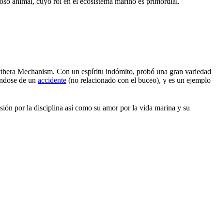
lloso animal, cuyo rol en el ecosistema marino es primordial.
ythera Mechanism. Con un espíritu indómito, probó una gran variedad
rándose de un
accidente
(no relacionado con el buceo), y es un ejemplo
ión por la disciplina así como su amor por la vida marina y su