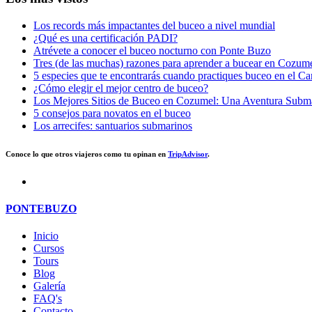
Los records más impactantes del buceo a nivel mundial
¿Qué es una certificación PADI?
Atrévete a conocer el buceo nocturno con Ponte Buzo
Tres (de las muchas) razones para aprender a bucear en Cozum
5 especies que te encontrarás cuando practiques buceo en el Ca
¿Cómo elegir el mejor centro de buceo?
Los Mejores Sitios de Buceo en Cozumel: Una Aventura Subma
5 consejos para novatos en el buceo
Los arrecifes: santuarios submarinos
Conoce lo que otros viajeros como tu opinan en
TripAdvisor
.
PONTEBUZO
Inicio
Cursos
Tours
Blog
Galería
FAQ's
Contacto