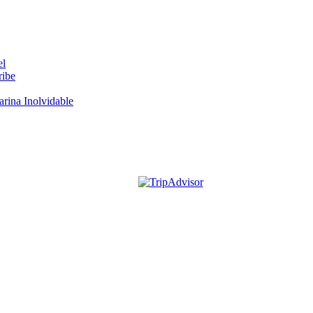
el
ribe
rina Inolvidable