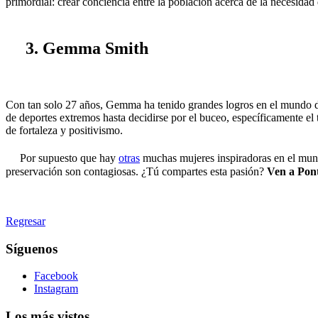
primordial: crear conciencia entre la población acerca de la necesidad 
3. Gemma Smith
Con tan solo 27 años, Gemma ha tenido grandes logros en el mundo de
de deportes extremos hasta decidirse por el buceo, específicamente e
de fortaleza y positivismo.
Por supuesto que hay
otras
muchas mujeres inspiradoras en el mundo
preservación son contagiosas. ¿Tú compartes esta pasión?
Ven a Pon
Regresar
Síguenos
Facebook
Instagram
Los más vistos