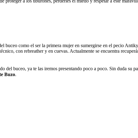
de proteger a los tiburones, perderles el miedo y respetar a este maravi
l buceo como el ser la primera mujer en sumergirse en el pecio Antik
l técnico, con rebreather y en cuevas. Actualmente se encuentra recupe
 del buceo, ya te las iremos presentando poco a poco. Sin duda su pas
te Buzo
.