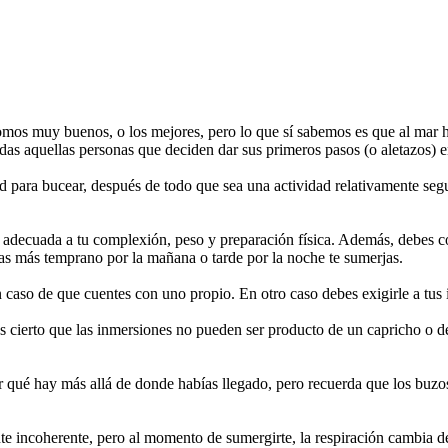
 muy buenos, o los mejores, pero lo que sí sabemos es que al mar hay
odas aquellas personas que deciden dar sus primeros pasos (o aletazos) 
 para bucear, después de todo que sea una actividad relativamente segu
la adecuada a tu complexión, peso y preparación física. Además, debes
as más temprano por la mañana o tarde por la noche te sumerjas.
caso de que cuentes con uno propio. En otro caso debes exigirle a tus i
ierto que las inmersiones no pueden ser producto de un capricho o de u
ir qué hay más allá de donde habías llegado, pero recuerda que los buz
e incoherente, pero al momento de sumergirte, la respiración cambia de 