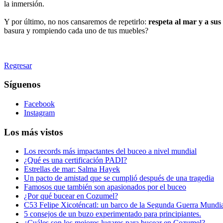
la inmersión.
Y por último, no nos cansaremos de repetirlo:
respeta al mar y a sus
basura y rompiendo cada uno de tus muebles?
Regresar
Síguenos
Facebook
Instagram
Los más vistos
Los records más impactantes del buceo a nivel mundial
¿Qué es una certificación PADI?
Estrellas de mar: Salma Hayek
Un pacto de amistad que se cumplió después de una tragedia
Famosos que también son apasionados por el buceo
¿Por qué bucear en Cozumel?
C53 Felipe Xicoténcatl: un barco de la Segunda Guerra Mundia
5 consejos de un buzo experimentado para principiantes.
¿Cuáles son los mejores lugares para bucear en Cozumel?