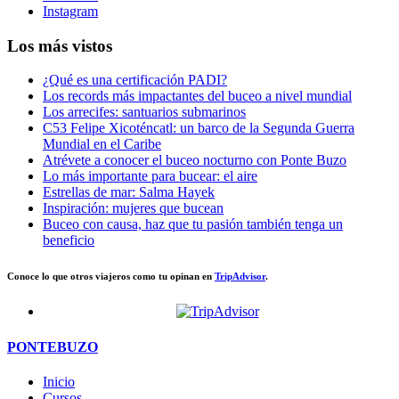
Instagram
Los más vistos
¿Qué es una certificación PADI?
Los records más impactantes del buceo a nivel mundial
Los arrecifes: santuarios submarinos
C53 Felipe Xicoténcatl: un barco de la Segunda Guerra
Mundial en el Caribe
Atrévete a conocer el buceo nocturno con Ponte Buzo
Lo más importante para bucear: el aire
Estrellas de mar: Salma Hayek
Inspiración: mujeres que bucean
Buceo con causa, haz que tu pasión también tenga un
beneficio
Conoce lo que otros viajeros como tu opinan en
TripAdvisor
.
PONTEBUZO
Inicio
Cursos